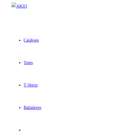
Ir
al
contenido
Catálogo
Tenis
T-Shirts
Bañadores
Alternar